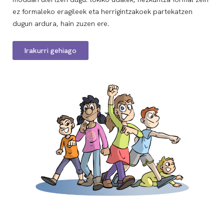
ez formaleko eragileek eta herrigintzakoek partekatzen
dugun ardura, hain zuzen ere.
Irakurri gehiago