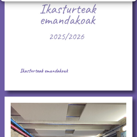
Ikasturteak emandakoak