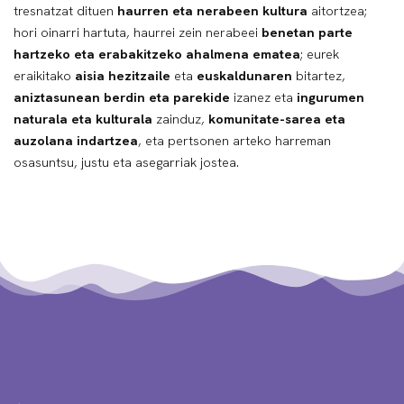
tresnatzat dituen
haurren eta nerabeen kultura
aitortzea;
hori oinarri hartuta, haurrei zein nerabeei
benetan parte
hartzeko eta erabakitzeko ahalmena ematea
; eurek
eraikitako
aisia hezitzaile
eta
euskaldunaren
bitartez,
aniztasunean berdin eta parekide
izanez eta
ingurumen
naturala eta kulturala
zainduz,
komunitate-sarea eta
auzolana indartzea
, eta pertsonen arteko harreman
osasuntsu, justu eta asegarriak jostea.