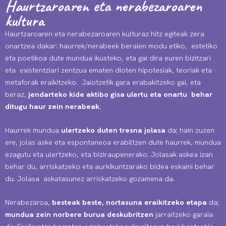
Haurtzaroaren eta nerabezaroaren
kultura
Haurtzaroaren eta nerabezaroaren kulturaz hitz egiteak zera
onartzea dakar: haurrek/nerabeek beraien modu etiko, estetiko
eta poetikoa dute mundua ikusteko, eta gai dira euren bizitzari
eta existentziari zentzua ematen dioten hipotesiak, teoriak eta
metaforak eraikitzeko. Jaiotzetik gara erabakitzeko gai, eta
beraz,
jendarteko kide aktibo gisa ulertu eta onartu behar
ditugu haur zein nerabeak
.
Haurrek mundua
ulertzeko duten tresna jolasa
da; hain zuzen
ere, jolas aske eta espontaneoa erabiltzen dute haurrek, mundua
ezagutu eta ulertzeko, eta biziraupenerako. Jolasak askea izan
behar du, arriskatzeko eta aurkikuntzarako bidea eskaini behar
du. Jolasa askatasunez arriskatzeko gozamena da.
Nerabezaroa,
besteak beste, nortasuna eraikitzeko etapa
da;
mundua zein norbere burua deskubritzen
jarraitzeko garaia