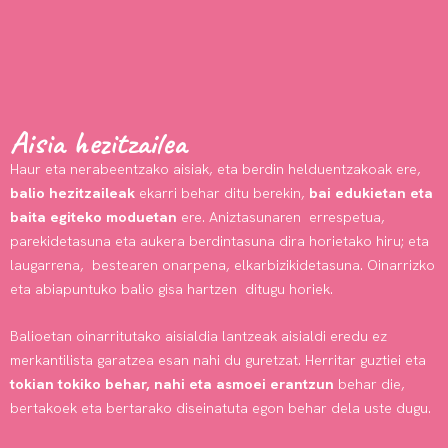
Aisia hezitzailea
Haur eta nerabeentzako aisiak, eta berdin helduentzakoak ere,
balio hezitzaileak
ekarri behar ditu berekin,
bai edukietan eta
baita egiteko moduetan
ere. Aniztasunaren errespetua,
parekidetasuna eta aukera berdintasuna dira horietako hiru; eta
laugarrena, bestearen onarpena, elkarbizikidetasuna. Oinarrizko
eta abiapuntuko balio gisa hartzen ditugu horiek.
Balioetan oinarritutako aisialdia lantzeak aisialdi eredu ez
merkantilista garatzea esan nahi du guretzat. Herritar guztiei eta
tokian tokiko behar, nahi eta asmoei erantzun
behar die,
bertakoek eta bertarako diseinatuta egon behar dela uste dugu.