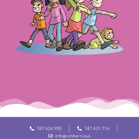
747 424 955
747 421 714
info@oinherri.eus