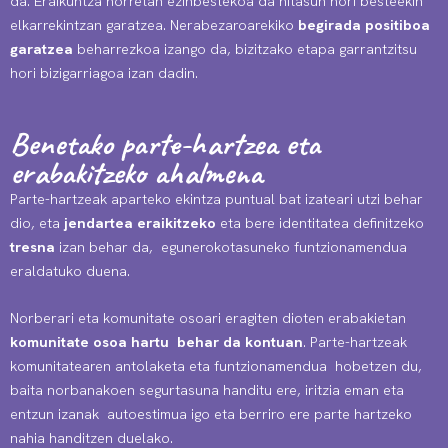
da. Eraikuntza horretan ezinbestekoa da nitasun hori besteekin
elkarrekintzan garatzea. Nerabezaroarekiko
begirada positiboa
garatzea
beharrezkoa izango da, bizitzako etapa garrantzitsu
hori bizigarriagoa izan dadin.
Benetako parte-hartzea eta
erabakitzeko ahalmena
Parte-hartzeak aparteko ekintza puntual bat izateari utzi behar
dio, eta
jendartea eraikitzeko
eta bere identitatea definitzeko
tresna
izan behar da, egunerokotasuneko funtzionamendua
eraldatuko duena.
Norberari eta komunitate osoari eragiten dioten erabakietan
komunitate osoa hartu behar da kontuan
. Parte-hartzeak
komunitatearen antolaketa eta funtzionamendua hobetzen du,
baita norbanakoen segurtasuna handitu ere, iritzia eman eta
entzun izanak autoestimua igo eta berriro ere parte hartzeko
nahia handitzen duelako.