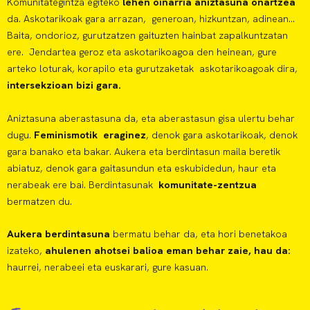
Komunitategintza egiteko
lehen oinarria aniztasuna onartzea
da. Askotarikoak gara arrazan, generoan, hizkuntzan, adinean…
Baita, ondorioz, gurutzatzen gaituzten hainbat zapalkuntzatan
ere. Jendartea geroz eta askotarikoagoa den heinean, gure
arteko loturak, korapilo eta gurutzaketak askotarikoagoak dira,
intersekzioan bizi gara.
Aniztasuna aberastasuna da, eta aberastasun gisa ulertu behar
dugu.
Feminismotik eraginez
, denok gara askotarikoak, denok
gara banako eta bakar. Aukera eta berdintasun maila beretik
abiatuz, denok gara gaitasundun eta eskubidedun, haur eta
nerabeak ere bai. Berdintasunak
komunitate-zentzua
bermatzen du.
Aukera berdintasuna
bermatu behar da, eta hori benetakoa
izateko,
ahulenen ahotsei balioa eman behar zaie, hau da:
haurrei, nerabeei eta euskarari, gure kasuan.