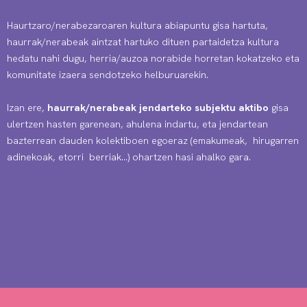
Haurtzaro/nerabezaroaren kultura abiapuntu gisa hartuta,
haurrak/nerabeak aintzat hartuko dituen partaidetza kultura
hedatu nahi dugu, herria/auzoa norabide horretan kokatzeko eta
komunitate izaera sendotzeko helburuarekin.
Izan ere,
haurrak/nerabeak jendarteko subjektu aktibo
gisa
ulertzen hasten garenean, ahulena indartu, eta jendartean
bazterrean dauden kolektiboen egoeraz (emakumeak, hirugarren
adinekoak, etorri berriak…) ohartzen hasi ahalko gara.