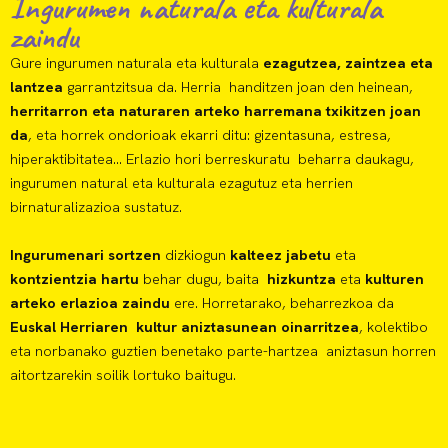
Ingurumen naturala eta kulturala
zaindu
Gure ingurumen naturala eta kulturala
ezagutzea, zaintzea eta
lantzea
garrantzitsua da. Herria handitzen joan den heinean,
herritarron eta naturaren arteko harremana txikitzen joan
da
, eta horrek ondorioak ekarri ditu: gizentasuna, estresa,
hiperaktibitatea… Erlazio hori berreskuratu beharra daukagu,
ingurumen natural eta kulturala ezagutuz eta herrien
birnaturalizazioa sustatuz.
Ingurumenari sortzen
dizkiogun
kalteez jabetu
eta
kontzientzia hartu
behar dugu, baita
hizkuntza
eta
kulturen
arteko erlazioa zaindu
ere. Horretarako, beharrezkoa da
Euskal Herriaren kultur aniztasunean oinarritzea
, kolektibo
eta norbanako guztien benetako parte-hartzea aniztasun horren
aitortzarekin soilik lortuko baitugu.