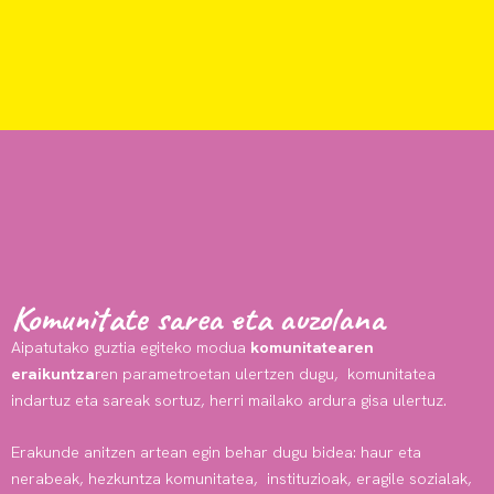
Komunitate sarea eta auzolana
Aipatutako guztia egiteko modua
komunitatearen
eraikuntza
ren parametroetan ulertzen dugu, komunitatea
indartuz eta sareak sortuz, herri mailako ardura gisa ulertuz.
Erakunde anitzen artean egin behar dugu bidea: haur eta
nerabeak, hezkuntza komunitatea, instituzioak, eragile sozialak,