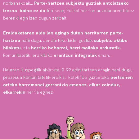
norbanakoak…
Parte-hartzea subjektu guztiak antolatzeko
tresna baino ez da
funtsean; Euskal herrian auzolanaren bidez
bereziki egin izan dugun zerbait.
Eraldaketaren alde lan egingo duten herritarren parte-
hartzea
nahi dugu. Jendarteko kide guztiak
subjektu aktibo
bilakatu
, eta
herriko beharrei, herri mailako arduratik
,
komunitatetik eraikitako
erantzun integralak
eman.
Haurren ikuspegitik abiatuta, 0-99 adin tartean eragin nahi dugu,
prozesua komunitatetik eraikiz, kolektibo guztietako
pertsonen
arteko harremanei garrantzia emanez, elkar zainduz,
elkarrekin
herria eginez.