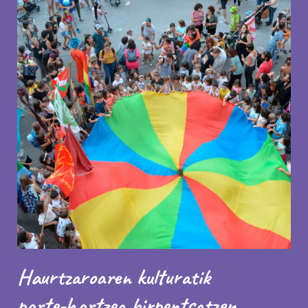
Haurtzaroaren kulturatik
parte-hartzea birpentsatzen