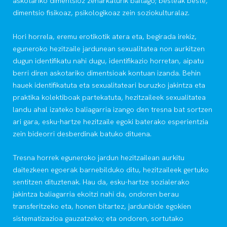
askotariko dimentsioz zeharkaturik baitago; besteak beste,
dimentsio fisikoaz, psikologikoaz zein soziokulturalaz.
Hori horrela, eremu erotikotik atera eta, begirada irekiz,
eguneroko hezitzaile jardunean sexualitatea non aurkitzen
dugun identifikatu nahi dugu, identifikazio horretan, aipatu
berri diren askotariko dimentsioak kontuan izanda. Behin
hauek identifikatuta eta sexualitateari buruzko jakintza eta
praktika kolektiboak partekatuta, hezitzaileek sexualitatea
landu ahal izateko baliagarria izango den tresna bat sortzen
ari gara, esku-hartze hezitzaile egoki baterako esperientzia
zein bideorri desberdinak batuko dituena.
Tresna horrek eguneroko jardun hezitzailean aurkitu
daitezkeen egoerak barnebilduko ditu, hezitzaileek gertuko
sentitzen dituztenak. Hau da, esku-hartze sozialerako
jakintza baliagarria ekoitzi nahi da, ondoren berau
transferitzeko eta, honen bitartez, jardunbide egokien
sistematizazioa gauzatzeko; eta ondoren, sortutako