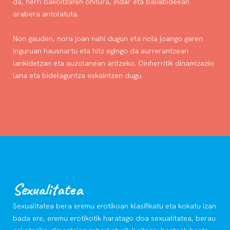
da, herri bakoitzaren ohitura, indar eta baliabideean
arabera antolatuta.
Non gauden, nora joan nahi dugun eta nola joango garen
inguruan hausnartu eta hitz egingo da aurrerantzean
lankidetzan eta auzolanean aritzeko. Oinherritik dinamizazio
lana eta bidelaguntza eskaintzen dugu.
Sexualitatea
Sexualitatea bera eremu erotikoan klasifikatu eta kokatu izan
bada ere, eremu erotikotik haratago doa sexualitatea, berau