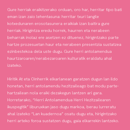
Gure herriak eraikitzerako orduan, oro har, herritar tipo bati
eman izan zaio lehentasuna: herritar txuri langile
kotxedunaren erosotasunera eraikiak izan baitira gure
herriak. Hirigintza eredu horrek, haurren eta nerabeen
beharrak inolaz ere asetzen ez dituenez, hirigintzako parte
hartze prozesuetan haur eta nerabeen presentzia sustatzea
ezinbestekoa dela uste dugu. Gure herri antolamendua
haurtzaroaren/nerabezaroaren kulturatik eraldatu ahal
izateko.
Hiritik At eta Oinherrik elkarlanean garatzen dugun lan ildo
honetan, herri antolamendu hezitzaileago bat modu parte-
hartzailean nola eraiki dezakegun lantzen ari gara.
Horretarako, “Herri Antolamendua Herri Hezitzailearen
ikuspegitik” liburuxkan jaso dugu markoa, berau lurreratu
ahal izateko “Lan kuadernoa” osatu dugu eta, hirigintzako
herri arteko foroa sustatzen dugu, gaia elkarrekin lantzeko.