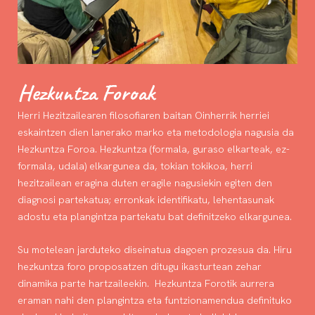
Hezkuntza Foroak
Herri Hezitzailearen filosofiaren baitan Oinherrik herriei
eskaintzen dien lanerako marko eta metodologia nagusia da
Hezkuntza Foroa. Hezkuntza (formala, guraso elkarteak, ez-
formala, udala) elkargunea da, tokian tokikoa, herri
hezitzailean eragina duten eragile nagusiekin egiten den
diagnosi partekatua; erronkak identifikatu, lehentasunak
adostu eta plangintza partekatu bat definitzeko elkargunea.
Su motelean jarduteko diseinatua dagoen prozesua da. Hiru
hezkuntza foro proposatzen ditugu ikasturtean zehar
dinamika parte hartzaileekin. Hezkuntza Forotik aurrera
eraman nahi den plangintza eta funtzionamendua definituko