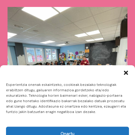
Esperientzia onenak eskaintzeko, cookieak bezalako teknologiak
erabiltzen ditugu, gailuaren informazioa gordetzeko eta/edo
eskuratzeko. Teknologia horien baimenari esker, nabigazio-portaera
edo gune honetako identifikazio bakarrak bezalako datuak prozesatu
ahal izango ditugu. Adostasuna ez onartzea edo kentzea, ezaugarri eta
funtzio jakin batzuetan eragin negatiboa izan dezake.
Onartu