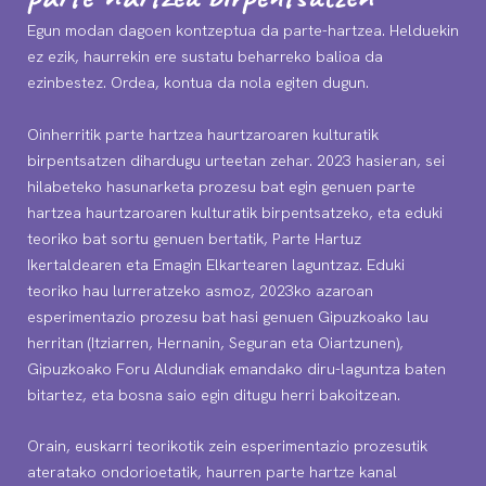
Egun modan dagoen kontzeptua da parte-hartzea. Helduekin
ez ezik, haurrekin ere sustatu beharreko balioa da
ezinbestez. Ordea, kontua da nola egiten dugun.
Oinherritik parte hartzea haurtzaroaren kulturatik
birpentsatzen dihardugu urteetan zehar. 2023 hasieran, sei
hilabeteko hasunarketa prozesu bat egin genuen parte
hartzea haurtzaroaren kulturatik birpentsatzeko, eta eduki
teoriko bat sortu genuen bertatik, Parte Hartuz
Ikertaldearen eta Emagin Elkartearen laguntzaz. Eduki
teoriko hau lurreratzeko asmoz, 2023ko azaroan
esperimentazio prozesu bat hasi genuen Gipuzkoako lau
herritan (Itziarren, Hernanin, Seguran eta Oiartzunen),
Gipuzkoako Foru Aldundiak emandako diru-laguntza baten
bitartez, eta bosna saio egin ditugu herri bakoitzean.
Orain, euskarri teorikotik zein esperimentazio prozesutik
ateratako ondorioetatik, haurren parte hartze kanal