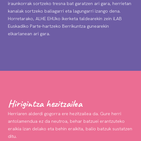
iraunkorrak sortzeko tresna bat garatzen ari gara, herrietan
kanalak sortzeko baliagarri eta lagungarri izango dena.
Horretarako, ALHE EHUko ikerketa taldearekin zein iLAB
Euskadiko Parte-hartzeko Berrikuntza gunearekin
elkarlanean ari gara.
Hirigintza hezitzailea
Herriaren alderdi gogorra ere hezitzailea da. Gure herri
antolamendua ez da neutroa, behar batzuei erantzuteko
eraikia izan delako eta behin eraikita, balio batzuk sustatzen
ditu.