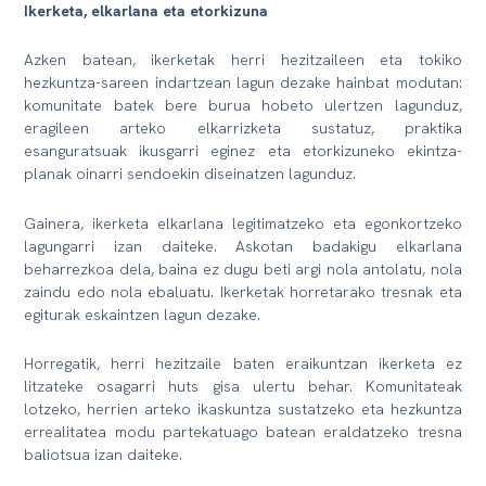
Ikerketa, elkarlana eta etorkizuna
Azken batean, ikerketak herri hezitzaileen eta tokiko
hezkuntza-sareen indartzean lagun dezake hainbat modutan:
komunitate batek bere burua hobeto ulertzen lagunduz,
eragileen arteko elkarrizketa sustatuz, praktika
esanguratsuak ikusgarri eginez eta etorkizuneko ekintza-
planak oinarri sendoekin diseinatzen lagunduz.
Gainera, ikerketa elkarlana legitimatzeko eta egonkortzeko
lagungarri izan daiteke. Askotan badakigu elkarlana
beharrezkoa dela, baina ez dugu beti argi nola antolatu, nola
zaindu edo nola ebaluatu. Ikerketak horretarako tresnak eta
egiturak eskaintzen lagun dezake.
Horregatik, herri hezitzaile baten eraikuntzan ikerketa ez
litzateke osagarri huts gisa ulertu behar. Komunitateak
lotzeko, herrien arteko ikaskuntza sustatzeko eta hezkuntza
errealitatea modu partekatuago batean eraldatzeko tresna
baliotsua izan daiteke.