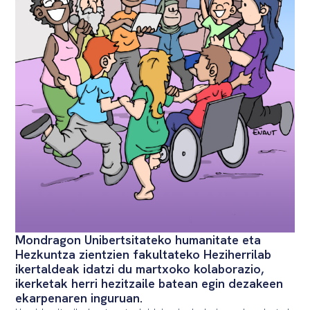
Mondragon Unibertsitateko humanitate eta
Hezkuntza zientzien fakultateko Heziherrilab
ikertaldeak idatzi du martxoko kolaborazio,
ikerketak herri hezitzaile batean egin dezakeen
ekarpenaren inguruan.