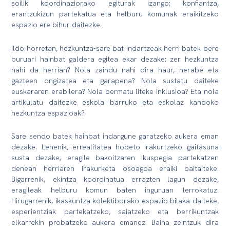
soilik koordinaziorako egiturak izango; konfiantza,
erantzukizun partekatua eta helburu komunak eraikitzeko
espazio ere bihur daitezke.
Ildo horretan, hezkuntza-sare bat indartzeak herri batek bere
buruari hainbat galdera egitea ekar dezake: zer hezkuntza
nahi da herrian? Nola zaindu nahi dira haur, nerabe eta
gazteen ongizatea eta garapena? Nola sustatu daiteke
euskararen erabilera? Nola bermatu liteke inklusioa? Eta nola
artikulatu daitezke eskola barruko eta eskolaz kanpoko
hezkuntza espazioak?
Sare sendo batek hainbat indargune garatzeko aukera eman
dezake. Lehenik, errealitatea hobeto irakurtzeko gaitasuna
susta dezake, eragile bakoitzaren ikuspegia partekatzen
denean herriaren irakurketa osoagoa eraiki baitaiteke.
Bigarrenik, ekintza koordinatua errazten lagun dezake,
eragileak helburu komun baten inguruan lerrokatuz.
Hirugarrenik, ikaskuntza kolektiborako espazio bilaka daiteke,
esperientziak partekatzeko, saiatzeko eta berrikuntzak
elkarrekin probatzeko aukera emanez. Baina zeintzuk dira