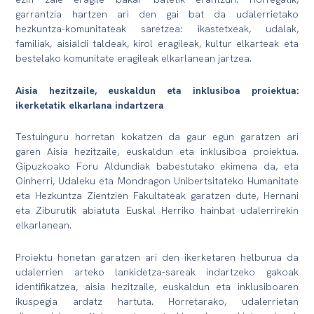
garrantzia hartzen ari den gai bat da udalerrietako
hezkuntza-komunitateak saretzea: ikastetxeak, udalak,
familiak, aisialdi taldeak, kirol eragileak, kultur elkarteak eta
bestelako komunitate eragileak elkarlanean jartzea.
Aisia hezitzaile, euskaldun eta inklusiboa proiektua:
ikerketatik elkarlana indartzera
Testuinguru horretan kokatzen da gaur egun garatzen ari
garen Aisia hezitzaile, euskaldun eta inklusiboa proiektua.
Gipuzkoako Foru Aldundiak babestutako ekimena da, eta
Oinherri, Udaleku eta Mondragon Unibertsitateko Humanitate
eta Hezkuntza Zientzien Fakultateak garatzen dute, Hernani
eta Ziburutik abiatuta Euskal Herriko hainbat udalerrirekin
elkarlanean.
Proiektu honetan garatzen ari den ikerketaren helburua da
udalerrien arteko lankidetza-sareak indartzeko gakoak
identifikatzea, aisia hezitzaile, euskaldun eta inklusiboaren
ikuspegia ardatz hartuta. Horretarako, udalerrietan