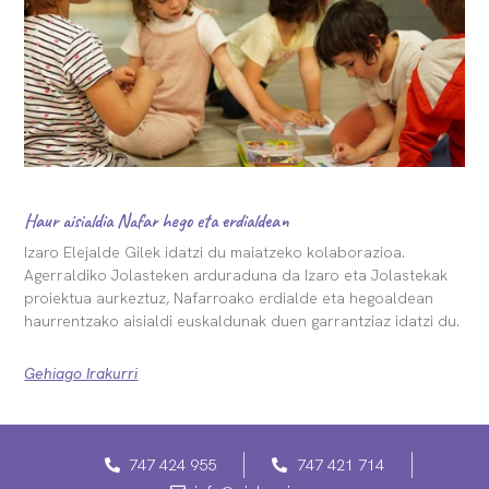
Haur aisialdia Nafar hego eta erdialdean
Izaro Elejalde Gilek idatzi du maiatzeko kolaborazioa.
Agerraldiko Jolasteken arduraduna da Izaro eta Jolastekak
proiektua aurkeztuz, Nafarroako erdialde eta hegoaldean
haurrentzako aisialdi euskaldunak duen garrantziaz idatzi du.
Gehiago Irakurri
747 424 955
747 421 714