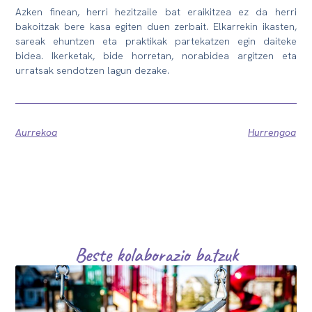
Azken finean, herri hezitzaile bat eraikitzea ez da herri
bakoitzak bere kasa egiten duen zerbait. Elkarrekin ikasten,
sareak ehuntzen eta praktikak partekatzen egin daiteke
bidea. Ikerketak, bide horretan, norabidea argitzen eta
urratsak sendotzen lagun dezake.
Aurrekoa
Hurrengoa
Beste kolaborazio batzuk