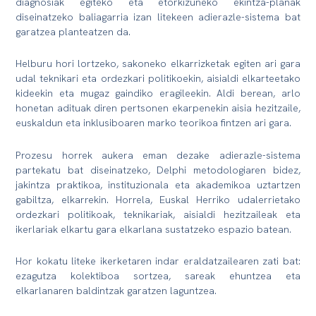
diagnosiak egiteko eta etorkizuneko ekintza-planak
diseinatzeko baliagarria izan litekeen adierazle-sistema bat
garatzea planteatzen da.
Helburu hori lortzeko, sakoneko elkarrizketak egiten ari gara
udal teknikari eta ordezkari politikoekin, aisialdi elkarteetako
kideekin eta mugaz gaindiko eragileekin. Aldi berean, arlo
honetan adituak diren pertsonen ekarpenekin aisia hezitzaile,
euskaldun eta inklusiboaren marko teorikoa fintzen ari gara.
Prozesu horrek aukera eman dezake adierazle-sistema
partekatu bat diseinatzeko, Delphi metodologiaren bidez,
jakintza praktikoa, instituzionala eta akademikoa uztartzen
gabiltza, elkarrekin. Horrela, Euskal Herriko udalerrietako
ordezkari politikoak, teknikariak, aisialdi hezitzaileak eta
ikerlariak elkartu gara elkarlana sustatzeko espazio batean.
Hor kokatu liteke ikerketaren indar eraldatzailearen zati bat:
ezagutza kolektiboa sortzea, sareak ehuntzea eta
elkarlanaren baldintzak garatzen laguntzea.