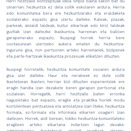
Herri hezitzaile kontzeptuak ideia sinple baina sakon bat du
oinarrian: hezkuntza ez dela soilik eskolaren ardura. Herria
edo komunitatea bera ere hezkuntzarako eta eraldaketa
sozialerako espazio gisa ulertu daiteke. Kaleak, plazak,
parkeak, aisialdi taldeak, kultur elkarteak edo kirol taldeak
guztiak izan daitezke ikaskuntza, harreman eta balioen
garapenerako espazio. Ikuspegi horrek herria bere
osotasunean ulertzeko aukera ematen du hezkuntza-
ingurune gisa, non pertsonen arteko harremanek, bizipenek
eta parte-hartzeak ikaskuntza prozesuak elikatzen dituzten.
Ikuspegi horretatik, hezkuntza komunitate osoaren ardura
gisa uler daiteke. Haur eta nerabeek ez dute soilik
ikastetxean ikasten; herrian bizi dituzten esperientziek ere
eragin handia izan dezakete beren garapen pertsonal eta
sozialean. Horregatik, herri hezitzaile baten erronka
nagusietako bat espazio, eragile eta praktika horiek modu
kontzientean pentsatzea eta antolatzea izan liteke, hezkuntza
formala, ez-formala eta informala elkarren osagarri izan
daitezen. Horrek, aldi berean, tokiko hezkuntza-komunitateko
eragileen arteko elkarlana indartzen lagun dezake:
administrazioa, ikastetxeak, aisialdi eragileak, gizarte-