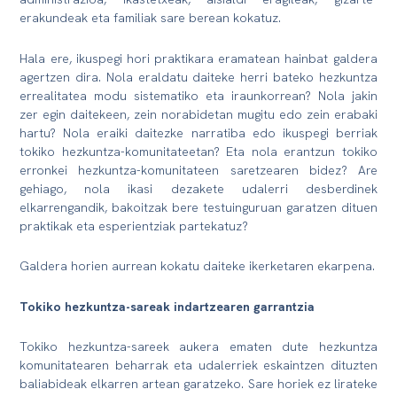
erakundeak eta familiak sare berean kokatuz.
Hala ere, ikuspegi hori praktikara eramatean hainbat galdera
agertzen dira. Nola eraldatu daiteke herri bateko hezkuntza
errealitatea modu sistematiko eta iraunkorrean? Nola jakin
zer egin daitekeen, zein norabidetan mugitu edo zein erabaki
hartu? Nola eraiki daitezke narratiba edo ikuspegi berriak
tokiko hezkuntza-komunitateetan? Eta nola erantzun tokiko
erronkei hezkuntza-komunitateen saretzearen bidez? Are
gehiago, nola ikasi dezakete udalerri desberdinek
elkarrengandik, bakoitzak bere testuinguruan garatzen dituen
praktikak eta esperientziak partekatuz?
Galdera horien aurrean kokatu daiteke ikerketaren ekarpena.
Tokiko hezkuntza-sareak indartzearen garrantzia
Tokiko hezkuntza-sareek aukera ematen dute hezkuntza
komunitatearen beharrak eta udalerriek eskaintzen dituzten
baliabideak elkarren artean garatzeko. Sare horiek ez lirateke