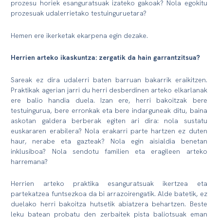
prozesu horiek esanguratsuak izateko gakoak? Nola egokitu
prozesuak udalerrietako testuinguruetara?
Hemen ere ikerketak ekarpena egin dezake.
Herrien arteko ikaskuntza: zergatik da hain garrantzitsua?
Sareak ez dira udalerri baten barruan bakarrik eraikitzen.
Praktikak agerian jarri du herri desberdinen arteko elkarlanak
ere balio handia duela. Izan ere, herri bakoitzak bere
testuingurua, bere erronkak eta bere indarguneak ditu, baina
askotan galdera berberak egiten ari dira: nola sustatu
euskararen erabilera? Nola erakarri parte hartzen ez duten
haur, nerabe eta gazteak? Nola egin aisialdia benetan
inklusiboa? Nola sendotu familien eta eragileen arteko
harremana?
Herrien arteko praktika esanguratsuak ikertzea eta
partekatzea funtsezkoa da bi arrazoirengatik. Alde batetik, ez
duelako herri bakoitza hutsetik abiatzera behartzen. Beste
leku batean probatu den zerbaitek pista baliotsuak eman