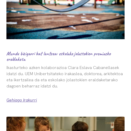
Mundu bizigarri bat lantzea: eskolako jolastokien premiazko
eraldaketa
Ikasturteko azken kolaborazioa Clara Eslava Cabanellasek
idatzi du. UEM Unibertsitateko irakaslea, doktorea, arkitektoa
eta ikertzailea da eta eskolako jolastokien eraldaketarako
dagoen beharraz idatzi du.
Gehiago Irakurri