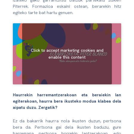
izateko gako garrantzitsu batzuk partekatu zizkien
Piterrek. Formazioa eskaini ostean, berarekin hitz
egiteko tarte bat hartu genuen.
Click to accept marketing cookies and
enable this content
Haurrekin harremantzerakoan eta beraiekin lan
egiterakoan, haurra bera ikusteko modua klabea dela
aipatu duzu. Zergatik?
Ez da bakarrik haurra nola ikusten duzun, pertsona
bera da. Pertsona gai dela ikusten baduzu, gure
harremana pertsona horrekin lantzerakoan, edo