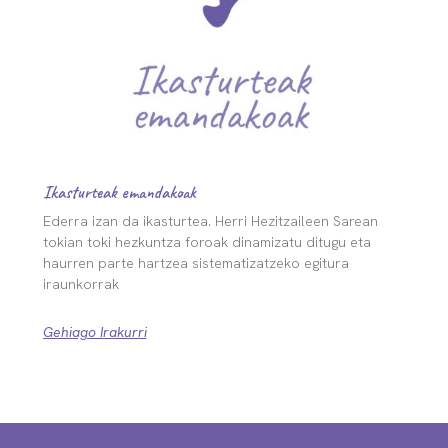
Ikasturteak emandakoak
Ederra izan da ikasturtea. Herri Hezitzaileen Sarean
tokian toki hezkuntza foroak dinamizatu ditugu eta
haurren parte hartzea sistematizatzeko egitura
iraunkorrak
Gehiago Irakurri