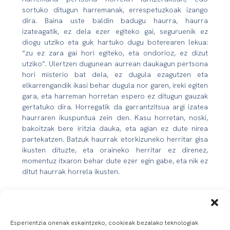
sortuko ditugun harremanak, errespetuzkoak izango
dira. Baina uste baldin badugu haurra, haurra
izateagatik, ez dela ezer egiteko gai, seguruenik ez
diogu utziko eta guk hartuko dugu boterearen lekua:
“zu ez zara gai hori egiteko, eta ondorioz, ez dizut
utziko”. Ulertzen dugunean aurrean daukagun pertsona
hori misterio bat dela, ez dugula ezagutzen eta
elkarrengandik ikasi behar dugula nor garen, ireki egiten
gara, eta harreman horretan espero ez ditugun gauzak
gertatuko dira. Horregatik da garrantzitsua argi izatea
haurraren ikuspuntua zein den. Kasu horretan, noski,
bakoitzak bere iritzia dauka, eta agian ez dute nirea
partekatzen. Batzuk haurrak etorkizuneko herritar gisa
ikusten dituzte, eta oraineko herritar ez direnez,
momentuz itxaron behar dute ezer egin gabe, eta nik ez
ditut haurrak horrela ikusten.
Beste horrenbeste gako emateaz gain, aipatu duzu
haurrekin lan egiteko metodologian jolasak izan
behar duela ardatz nagusia. Zergatik jolasa?
Esperientzia onenak eskaintzeko, cookieak bezalako teknologiak