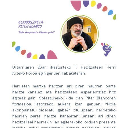
Urtarrilaren 23an ikasturteko II. Hezitzaileen Herri
Arteko Foroa egin genuen Tabakaleran.
Herrietan martxa hartzen ari diren haurren parte
hartze kanalez eta hezitzaileen esperientziez hitz
egiteaz gain, Solasguneko kide den Piter Blancoren
formazioa jasotzeko aukera izan genuen. “Nola
akonpainatu bideratu gabe?” titulupean, herrietako
haurren parte hartze kanaletan lanean ari diren
hezitzaileei haurrekin lan egiterakoko orduan presente