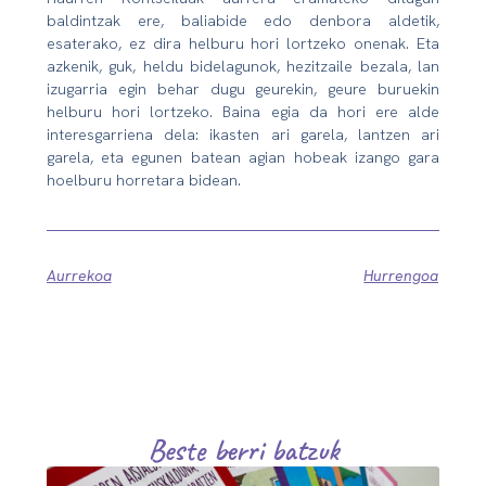
baldintzak ere, baliabide edo denbora aldetik,
esaterako, ez dira helburu hori lortzeko onenak. Eta
azkenik, guk, heldu bidelagunok, hezitzaile bezala, lan
izugarria egin behar dugu geurekin, geure buruekin
helburu hori lortzeko. Baina egia da hori ere alde
interesgarriena dela: ikasten ari garela, lantzen ari
garela, eta egunen batean agian hobeak izango gara
hoelburu horretara bidean.
Aurrekoa
Hurrengoa
Beste berri batzuk