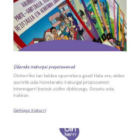
Udarako irakurgai proposamenak
Oinherriko lan taldea oporretara goaz! Hala ere, aldez
aurretik uda honetarako irakurgai proposamen
interesgarri batzuk utziko dizkizuegu. Gozatu uda,
irailean
Gehiago Irakurri