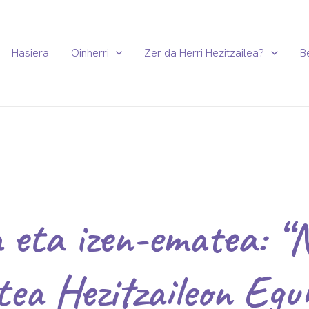
Hasiera
Oinherri
Zer da Herri Hezitzailea?
B
 eta izen-ematea: “
tea Hezitzaileon Eg