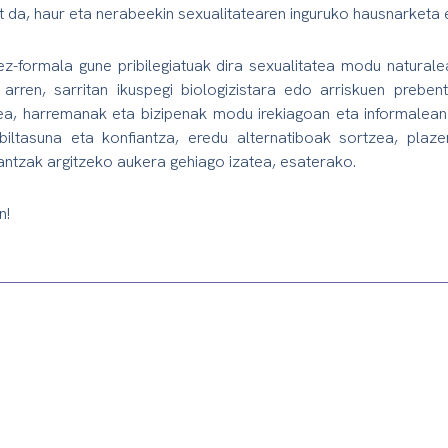
at da, haur eta nerabeekin sexualitatearen inguruko hausnarketa 
 ez-formala gune pribilegiatuak dira sexualitatea modu natura
arren, sarritan ikuspegi biologizistara edo arriskuen preben
a, harremanak eta bizipenak modu irekiagoan eta informalean
rbiltasuna eta konfiantza, eredu alternatiboak sortzea, plaz
lantzak argitzeko aukera gehiago izatea, esaterako.
n!