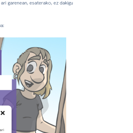
n ari garenean, esaterako, ez dakigu
a:
ari