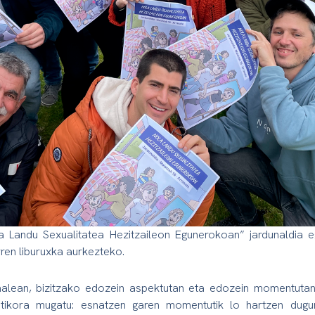
ola Landu Sexualitatea Hezitzaileon Egunerokoan” jardunaldia
ren liburuxka aurkezteko.
alean, bizitzako edozein aspektutan eta edozein momentutan, 
otikora mugatu: esnatzen garen momentutik lo hartzen dugun