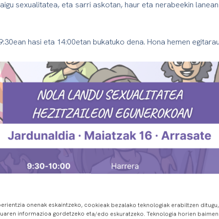
aigu sexualitatea, eta sarri askotan, haur eta nerabeekin lanea
 9:30ean hasi eta 14:00etan bukatuko dena. Hona hemen egitarau
erientzia onenak eskaintzeko, cookieak bezalako teknologiak erabiltzen ditugu,
luaren informazioa gordetzeko eta/edo eskuratzeko. Teknologia horien baimen