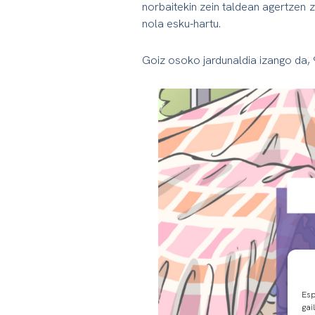
norbaitekin zein taldean agertzen z
nola esku-hartu.
Goiz osoko jardunaldia izango da,
Esp
gai