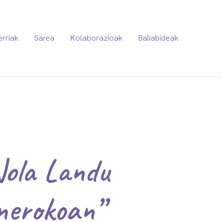
erriak
Sarea
Kolaborazioak
Baliabideak
Nola Landu
unerokoan”