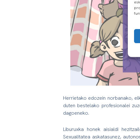
esk
pro
fun
Herrietako edozein norbanako, elka
duten bestelako profesionalei zuz
dagoeneko.
Liburuxka honek aisialdi hezitza
Sexualitatea askatasunez, autonom