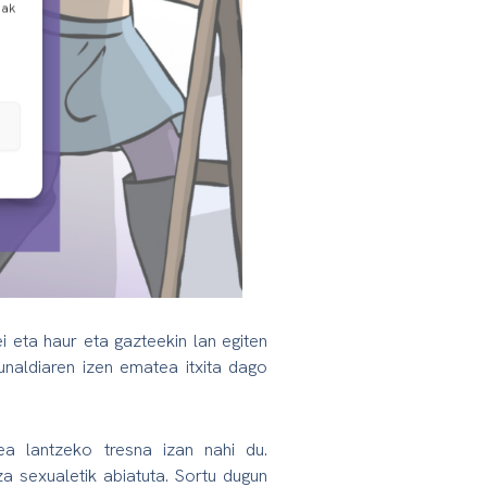
uak
i eta haur eta gazteekin lan egiten
unaldiaren izen ematea itxita dago
tea lantzeko tresna izan nahi du.
a sexualetik abiatuta. Sortu dugun