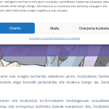
er, nabigazio-portaera edo gune honetako identifikazio bakarrak bezalako dat
zesatu ahal izango ditugu. Adostasuna ez onartzea edo kentzea, ezaugarri eta
tzio jakin batzuetan eragin negatiboa izan dezake.
Onartu
Ukatu
Onarpena kudeatu
Cookien politika
Pribatutasun politika
rte edo eragile bertaratu daitekeen arren, hezitzaileei, familie
enduta dago bereziki jardunaldia, eta doakoa izango da. Jard
ilearen eta hezkuntza ez-formalaren testuinguruan sexualita
iaz eta errespetuz bizitzeko bideak eskaintzen ditu, hezkidetz