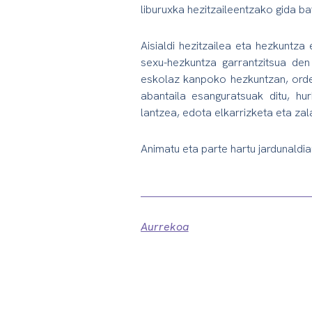
liburuxka hezitzaileentzako gida b
Aisialdi hezitzailea eta hezkuntza
sexu-hezkuntza garrantzitsua den 
eskolaz kanpoko hezkuntzan, orde
abantaila esanguratsuak ditu, hu
lantzea, edota elkarrizketa eta za
Animatu eta parte hartu jardunaldia
Aurrekoa