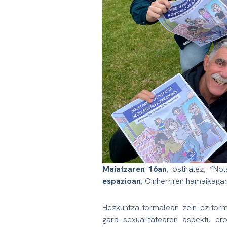
Maiatzaren 16an
, ostiralez, “N
espazioan
, Oinherriren hamaikagar
Hezkuntza formalean zein ez-form
gara sexualitatearen aspektu er