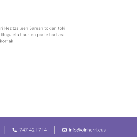
ri Hezitzaileen Sarean tokian toki
ditugu eta haurren parte hartzea
nkorrak
747 421 714
info@oinherri.eus