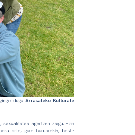
 egingo dugu
Arrasateko Kulturate
sexualitatea agertzen zaigu. Ezin
era arte, gure buruarekin, beste