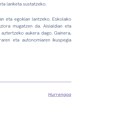
eta lanketa sustatzeko.
lean eta egokian lantzeko. Eskolako
tziora mugatzen da. Aisialdian eta
 aztertzeko aukera dago. Gainera,
eraren eta autonomiaren ikuspegia
Hurrengoa