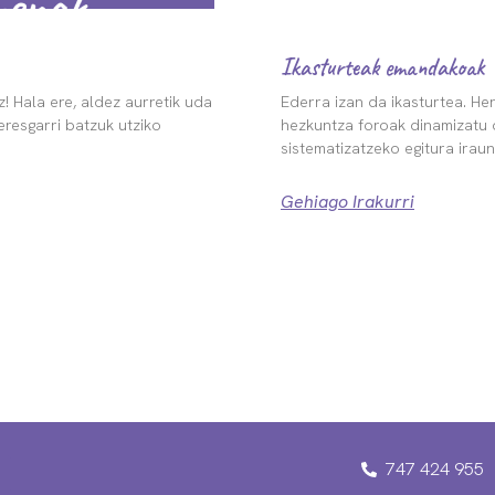
Ikasturteak emandakoak
! Hala ere, aldez aurretik uda
Ederra izan da ikasturtea. Her
resgarri batzuk utziko
hezkuntza foroak dinamizatu 
sistematizatzeko egitura irau
Gehiago Irakurri
747 424 955