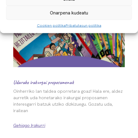
Beste berri batzuk
Onarpena kudeatu
Cookien politika
Pribatutasun politika
Udarako irakurgai proposamenak
Oinherriko lan taldea oporretara goaz! Hala ere, aldez
aurretik uda honetarako irakurgai proposamen
interesgarri batzuk utziko dizkizuegu. Gozatu uda,
irailean
Gehiago Irakurri