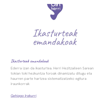
Ikasturteak emandakoak
Ederra izan da ikasturtea. Herri Hezitzaileen Sarean
tokian toki hezkuntza foroak dinamizatu ditugu eta
haurren parte hartzea sistematizatzeko egitura
iraunkorrak
Gehiago Irakurri