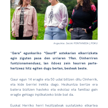
Argazkia: Jaizki FONTANEDA | FOKU
“
Gara” egunkariko “Gaur8” astekarian elkarrizketa
egin ziguten pasa den urriaren 19an. Oinherriren
funtzionamenduaz, lan ildoez zein haurren parte-
hartzeaz hitz egiten dugu bertan, besteak beste.
Gaur egun 14 eragile eta 50 udal biltzen ditu Oinherrik,
eta kide berriei irekita dago. Hezkuntza bertze era
batera bizitzen hasteko eta eskolaz eta familiaz gain
eragile gehiago inplikatzeko bide bat da.
Euskal Herriko herri hezitzaileak sustatzeko elkartea