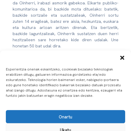
da Oinherri, irabazi asmorik gabekoa. Elkarte publiko-
komunitarioa da, bi bazkide mota dituelako: batetik,
bazkide sortzaile eta sustatzaileak, Oinherri sortu
zuten 14 eragileak, batez ere aisia, hezkuntza, euskara
eta kultura arloan aritzen direnak. Eta bertzetik,
bazkide laguntzaileak, Oinherrik sustatzen duen herri
hezitzaileen sare horretako kide diren udalak. Une
honetan 50 bat udal dira.
Irakurri osorik hemen
Esperientzia onenak eskaintzeko, cookieak bezalako teknologiak
erabiltzen ditugu, gailuaren informazioa gordetzeko eta/edo
eskuratzeko. Teknologia horien baimenari esker, nabigazio-portaera
edo gune honetako identifikazio bakarrak bezalako datuak prozesatu
Aurrekoa
Hurrengoa
ahal izango ditugu. Adostasuna ez onartzea edo kentzea, ezaugarri eta
funtzio jakin batzuetan eragin negatiboa izan dezake.
Onartu
Ukatu