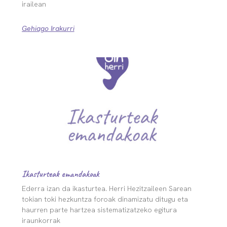
irailean
Gehiago Irakurri
Ikasturteak emandakoak
Ederra izan da ikasturtea. Herri Hezitzaileen Sarean
tokian toki hezkuntza foroak dinamizatu ditugu eta
haurren parte hartzea sistematizatzeko egitura
iraunkorrak