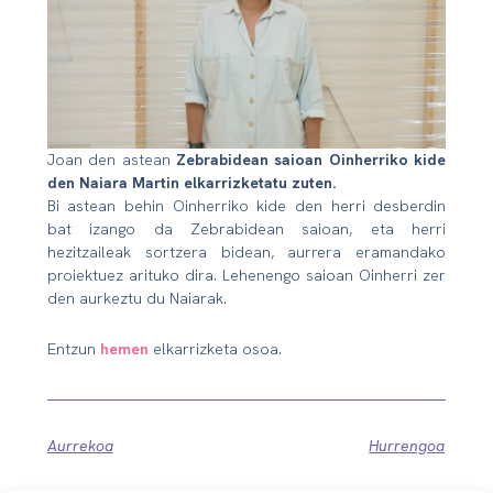
Joan den astean
Zebrabidean saioan Oinherriko kide
den Naiara Martin elkarrizketatu zuten.
Bi astean behin Oinherriko kide den herri desberdin
bat izango da Zebrabidean saioan, eta herri
hezitzaileak sortzera bidean, aurrera eramandako
proiektuez arituko dira. Lehenengo saioan Oinherri zer
den aurkeztu du Naiarak.
Entzun
hemen
elkarrizketa osoa.
Aurrekoa
Hurrengoa