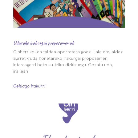
Udarako irakurgai proposamenak
Oinherriko lan taldea oporretara goaz! Hala ere, aldez
aurretik uda honetarako irakurgai proposamen
interesgarri batzuk utziko dizkizuegu. Gozatu uda,
irailean
Gehiago Irakurri