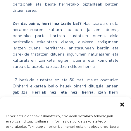
pertsonak eta beste herrietako biztanleak batzen
dituen sarea.
Zer da, baina, herri hezitzaile bat?
Haurtzaroaren eta
nerabezaroaren kultura balioan jartzen duena,
benetako parte hartzea sustatzen duena, aisia
hezitzailea eskaintzen duena, euskara erdigunean
jartzen duena, herritarrak aniztasunean berdin eta
parekide tratatzen dituena, ingurumen naturalaren eta
kulturalaren zainketa egiten duena eta komunitate
sarea eta auzolana zabaltzen dituen herria.
17 bazkide sustatzailez eta 50 bat udalez osaturiko
Oinherri elkartea balio hauek oinarri ditugula lanean
gabiltza.
Herriak hezi eta hezi herria, izan herri
hezitzaile!
Esperientzia onenak eskaintzeko, cookieak bezalako teknologiak
erabiltzen ditugu, gailuaren informazioa gordetzeko eta/edo
eskuratzeko. Teknologia horien baimenari esker, nabigazio-portaera