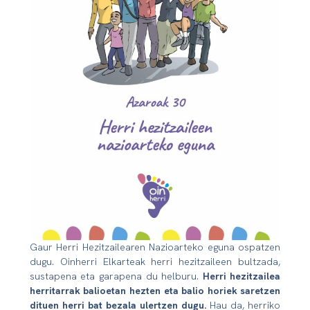
Gaur Herri Hezitzailearen Nazioarteko eguna ospatzen
dugu. Oinherri Elkarteak herri hezitzaileen bultzada,
sustapena eta garapena du helburu.
Herri hezitzailea
herritarrak balioetan hezten eta balio horiek saretzen
dituen herri bat bezala ulertzen dugu.
Hau da, herriko