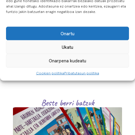
edo gune honetako identifikazio bakarrak bezalako datuak prozesatu
Click to accept marketing cookies and
ahal izango ditugu. Adostasuna ez onartzea edo kentzea, ezaugarri eta
enable this content
funtzio jakin batzuetan eragin negatiboa izan dezake.
Onartu
Ukatu
Aurrekoa
Hurrengoa
Onarpena kudeatu
Cookien politika
Pribatutasun politika
Beste berri batzuk